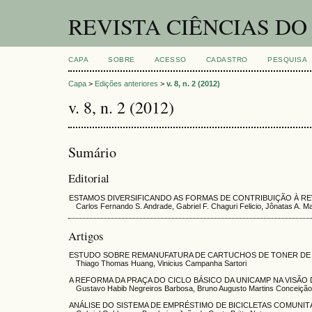
REVISTA CIÊNCIAS DO
CAPA
SOBRE
ACESSO
CADASTRO
PESQUISA
Capa
>
Edições anteriores
>
v. 8, n. 2 (2012)
v. 8, n. 2 (2012)
Sumário
Editorial
ESTAMOS DIVERSIFICANDO AS FORMAS DE CONTRIBUIÇÃO À RE
Carlos Fernando S. Andrade, Gabriel F. Chaguri Felicio, Jônatas A. Ma
Artigos
ESTUDO SOBRE REMANUFATURA DE CARTUCHOS DE TONER DE 
Thiago Thomas Huang, Vinicius Campanha Sartori
A REFORMA DA PRAÇA DO CICLO BÁSICO DA UNICAMP NA VISÃ
Gustavo Habib Negreiros Barbosa, Bruno Augusto Martins Conceição
ANÁLISE DO SISTEMA DE EMPRÉSTIMO DE BICICLETAS COMUNIT