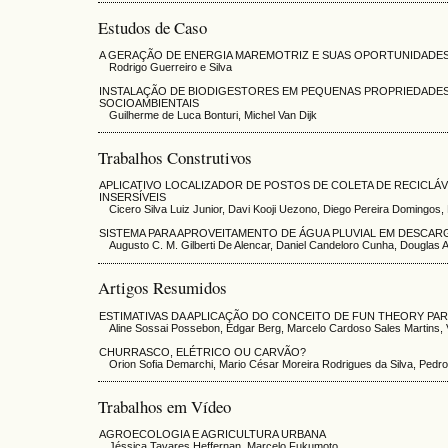
Estudos de Caso
A GERAÇÃO DE ENERGIA MAREMOTRIZ E SUAS OPORTUNIDADES
Rodrigo Guerreiro e Silva
INSTALAÇÃO DE BIODIGESTORES EM PEQUENAS PROPRIEDADES 
SOCIOAMBIENTAIS
Guilherme de Luca Bonturi, Michel Van Dijk
Trabalhos Construtivos
APLICATIVO LOCALIZADOR DE POSTOS DE COLETA DE RECICLÁV
INSERSÍVEIS
Cicero Silva Luiz Junior, Davi Kooji Uezono, Diego Pereira Domingos
SISTEMA PARA APROVEITAMENTO DE ÁGUA PLUVIAL EM DESCAR
Augusto C. M. Gilberti De Alencar, Daniel Candeloro Cunha, Douglas 
Artigos Resumidos
ESTIMATIVAS DA APLICAÇÃO DO CONCEITO DE FUN THEORY PAR
Aline Sossai Possebon, Edgar Berg, Marcelo Cardoso Sales Martins,
CHURRASCO, ELÉTRICO OU CARVÃO?
Orion Sofia Demarchi, Mario César Moreira Rodrigues da Silva, Pedro 
Trabalhos em Vídeo
AGROECOLOGIA E AGRICULTURA URBANA
Jéssica Tavares Heffernan, Marcelo Fukumoto