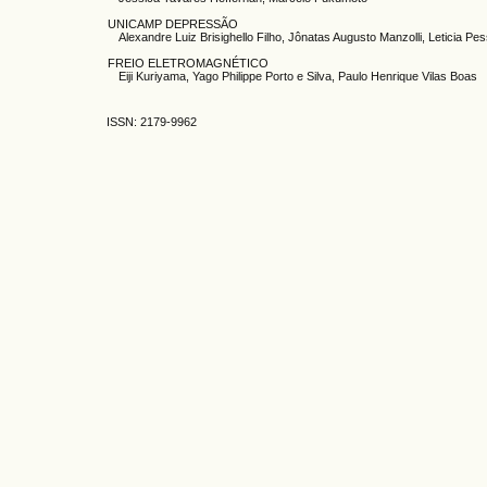
UNICAMP DEPRESSÃO
Alexandre Luiz Brisighello Filho, Jônatas Augusto Manzolli, Leticia P
FREIO ELETROMAGNÉTICO
Eiji Kuriyama, Yago Philippe Porto e Silva, Paulo Henrique Vilas Boas
ISSN: 2179-9962