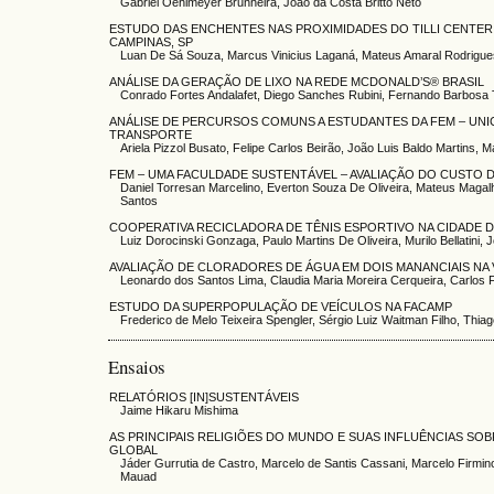
Gabriel Oehlmeyer Brunheira, João da Costa Britto Neto
ESTUDO DAS ENCHENTES NAS PROXIMIDADES DO TILLI CENTER
CAMPINAS, SP
Luan De Sá Souza, Marcus Vinicius Laganá, Mateus Amaral Rodrigu
ANÁLISE DA GERAÇÃO DE LIXO NA REDE MCDONALD’S® BRASIL
Conrado Fortes Andalafet, Diego Sanches Rubini, Fernando Barbosa 
ANÁLISE DE PERCURSOS COMUNS A ESTUDANTES DA FEM – UNI
TRANSPORTE
Ariela Pizzol Busato, Felipe Carlos Beirão, João Luis Baldo Martins, 
FEM – UMA FACULDADE SUSTENTÁVEL – AVALIAÇÃO DO CUSTO D
Daniel Torresan Marcelino, Everton Souza De Oliveira, Mateus Magal
Santos
COOPERATIVA RECICLADORA DE TÊNIS ESPORTIVO NA CIDADE 
Luiz Dorocinski Gonzaga, Paulo Martins De Oliveira, Murilo Bellatini, 
AVALIAÇÃO DE CLORADORES DE ÁGUA EM DOIS MANANCIAIS NA V
Leonardo dos Santos Lima, Claudia Maria Moreira Cerqueira, Carlos
ESTUDO DA SUPERPOPULAÇÃO DE VEÍCULOS NA FACAMP
Frederico de Melo Teixeira Spengler, Sérgio Luiz Waitman Filho, Thia
Ensaios
RELATÓRIOS [IN]SUSTENTÁVEIS
Jaime Hikaru Mishima
AS PRINCIPAIS RELIGIÕES DO MUNDO E SUAS INFLUÊNCIAS SOB
GLOBAL
Jáder Gurrutia de Castro, Marcelo de Santis Cassani, Marcelo Firmino
Mauad