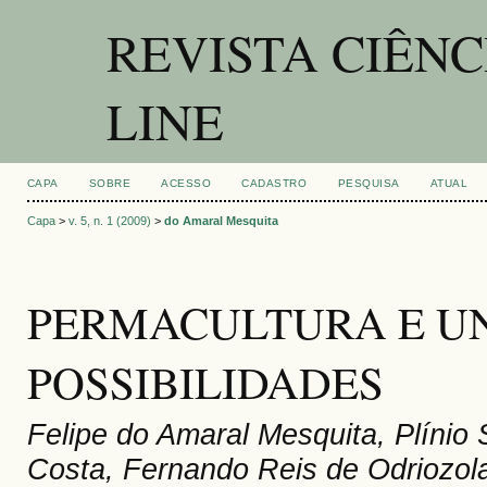
REVISTA CIÊNC
LINE
CAPA
SOBRE
ACESSO
CADASTRO
PESQUISA
ATUAL
Capa
>
v. 5, n. 1 (2009)
>
do Amaral Mesquita
PERMACULTURA E UN
POSSIBILIDADES
Felipe do Amaral Mesquita, Plíni
Costa, Fernando Reis de Odriozol