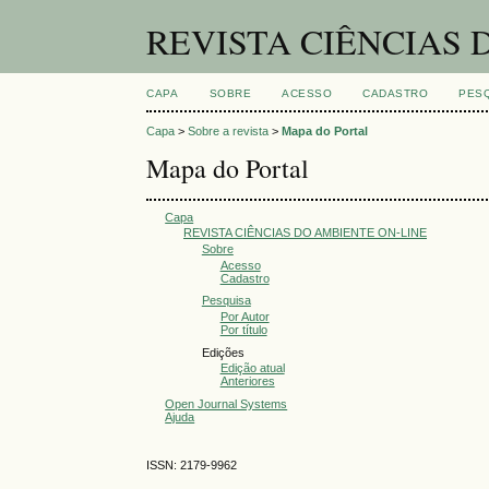
REVISTA CIÊNCIAS 
CAPA
SOBRE
ACESSO
CADASTRO
PES
Capa
>
Sobre a revista
>
Mapa do Portal
Mapa do Portal
Capa
REVISTA CIÊNCIAS DO AMBIENTE ON-LINE
Sobre
Acesso
Cadastro
Pesquisa
Por Autor
Por título
Edições
Edição atual
Anteriores
Open Journal Systems
Ajuda
ISSN: 2179-9962