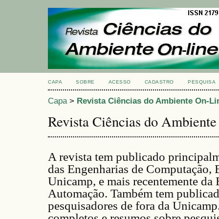
CAPA
SOBRE
ACESSO
CADASTRO
PESQUISA
Capa
>
Revista Ciências do Ambiente On-Li
Revista Ciências do Ambiente
A revista tem publicado principalm
das Engenharias de Computação, E
Unicamp, e mais recentemente da 
Automação. Também tem publicado
pesquisadores de fora da Unicamp.
completos e resumos sobre pesquis